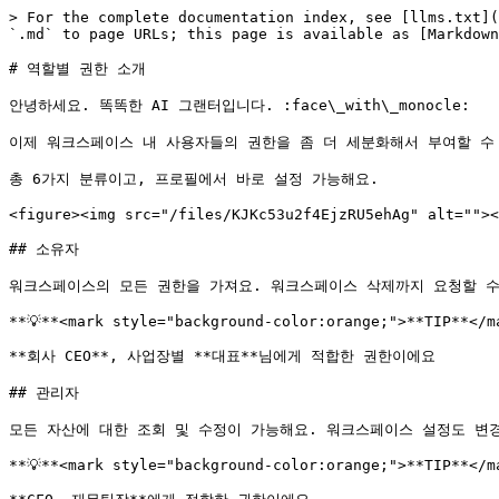
> For the complete documentation index, see [llms.txt](
`.md` to page URLs; this page is available as [Markdown
# 역할별 권한 소개

안녕하세요. 똑똑한 AI 그랜터입니다. :face\_with\_monocle:

이제 워크스페이스 내 사용자들의 권한을 좀 더 세분화해서 부여할 수 
총 6가지 분류이고, 프로필에서 바로 설정 가능해요.

<figure><img src="/files/KJKc53u2f4EjzRU5ehAg" alt=""><
## 소유자

워크스페이스의 모든 권한을 가져요. 워크스페이스 삭제까지 요청할 수 
**💡**<mark style="background-color:orange;">**TIP**</ma
**회사 CEO**, 사업장별 **대표**님에게 적합한 권한이에요

## 관리자

모든 자산에 대한 조회 및 수정이 가능해요. 워크스페이스 설정도 변경
**💡**<mark style="background-color:orange;">**TIP**</ma