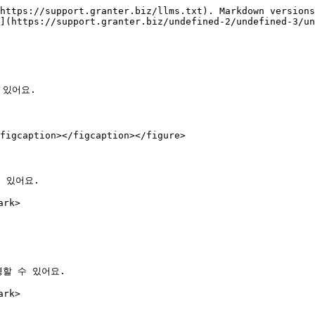
https://support.granter.biz/llms.txt). Markdown versions
](https://support.granter.biz/undefined-2/undefined-3/un
있어요.

figcaption></figcaption></figure>

있어요.

rk>

할 수 있어요.

rk>
