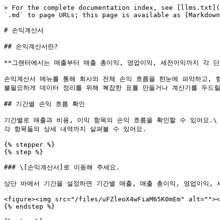
> For the complete documentation index, see [llms.txt](
`.md` to page URLs; this page is available as [Markdown
# 손익계산서

## 손익계산서란?

**그랜터에서는 매출부터 매출 총이익, 영업이익, 세전이익까지 각 단계
손익계산서 메뉴를 통해 회사의 전체 손익 흐름을 한눈에 파악하고, 항
불필요하게 데이터 정리를 위해 복잡한 표를 만들거나 계산기를 두드릴 
## 기간별 손익 흐름 확인

기간별로 매출과 비용, 이익 항목의 손익 흐름을 확인할 수 있어요.\

각 항목들의 상세 내역까지 살펴볼 수 있어요.

{% stepper %}

{% step %}

### \[손익계산서]로 이동해 주세요.

상단 바에서 기간을 설정하면 기간별 매출, 매출 총이익, 영업이익, 
<figure><img src="/files/uFZleoX4wFiaM65K0mEm" alt=""><
{% endstep %}
