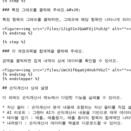
{% step %}

### 특정 그래프를 클릭해 주세요.&#x20;

특정 항목의 그래프를 클릭하면, 그래프에 해당 항목만 나타나게 되어요
<figure><img src="/files/1Jig51nJQaWFXj1YuhJp" alt=""><
{% endstep %}

{% step %}

### 각 계정과목별 합계액을 클릭해 주세요.

금액을 클릭하면 집계 내역의 상세 데이터를 확인할 수 있어요.

<figure><img src="/files/iWcX1f6qaUjHVukYVGzl" alt=""><
{% endstep %}

{% endstepper %}

## 손익계산서 상세 설명

이 외에도 손익계산서 메뉴에서 다양한 기능을 살펴볼 수 있어요.

* 자산 필터 : 손익계산서 분석 내용에 포함되는 자산 필터를 직접 설
* AI 리포트 : 그랜터 AI가 손익계산서 내용을 기반으로 재무 데이터
* 테이블 접기 : 매출, 매출원가, 매출 총이익 항목의 합계액만 나타낼
* 내려받기 : 손익계산서 데이터를 엑셀로 다운로드할 수 있어요.
