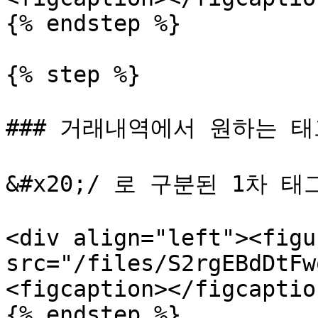
{% endstep %}

{% step %}

### 거래내역에서 원하는 태
&#x20;/ 로 구분된 1차 
<div align="left"><figu
src="/files/S2rgEBdDtFw
<figcaption></figcaptio
{% endstep %}
