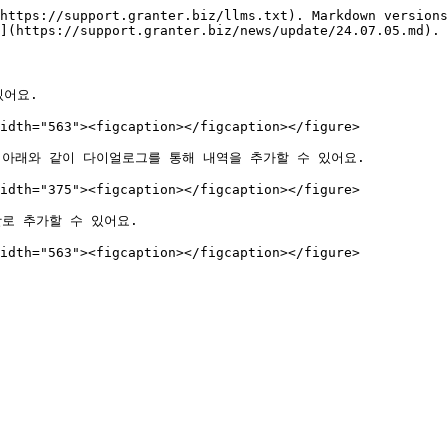
https://support.granter.biz/llms.txt). Markdown versions
](https://support.granter.biz/news/update/24.07.05.md).

어요.

idth="563"><figcaption></figcaption></figure>

 아래와 같이 다이얼로그를 통해 내역을 추가할 수 있어요.

idth="375"><figcaption></figcaption></figure>

로 추가할 수 있어요.
