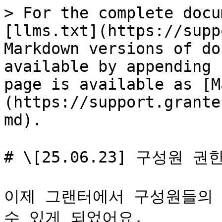
> For the complete docu
[llms.txt](https://supp
Markdown versions of do
available by appending 
page is available as [M
(https://support.grante
md).

# \[25.06.23] 구성원 
이제 그랜터에서 구성원들의 
수 있게 되었어요.
