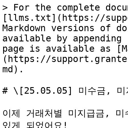
> For the complete docu
[llms.txt](https://supp
Markdown versions of do
available by appending 
page is available as [M
(https://support.grante
md).

# \[25.05.05] 미수금, 
이제 거래처별 미지급금, 미
있게 되었어요!
